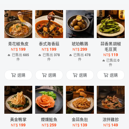
青花椒魚皮
泰式海香菇
琥珀鵪鶉
蒜香黑胡椒
199
199
299
毛豆莢
NT$
NT$
NT$
119
🔥 已售出
685
🔥 已售出
378
🔥 已售出
478
NT$
件
件
件
🔥 已售出
0
件
選購
選購
選購
選購
黃金鴨掌
煙燻鮭魚
金蒜魚肚
涼拌雞胗
199
259
139
149
NT$
NT$
NT$
NT$