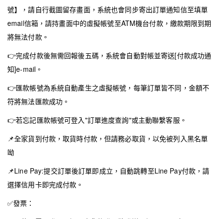
號】，請自行截圖留存畫面，系統也會同步寄出訂單通知信至填單
email信箱，請持畫面中的虛擬帳號至ATM機台付款，繳款期限到期
將無法付款。
👉
完成付款後無需回報後五碼，系統會自動對帳並寄送[付款成功通
知]e-mail。
👉
匯款帳號為系統自動產生之虛擬帳號，每筆訂單皆不同，金額不
符將無法匯款成功。
👉
若忘記匯款帳號可登入"訂單進度查詢"或主動聯繫客服。
📌
全家貨到付款，取貨時付款，但請務必取貨，以免被列入黑名單
呦
📌
Line Pay:提交訂單後訂單即成立，自動跳轉至Line Pay付款，請
選擇信用卡即完成付款。
✅
發票：